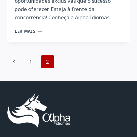
oportunidades exclusivas que o sucesso
pode oferecer. Esteja à frente da
concorrência! Conheça a Alpha Idiomas
IMPULSIONE
LER MAIS
SUA
CARREIRA
COM
AS
Navegação
Página
1
2
NOSSAS
AULAS
da
Anterior
VIP
DE
Página
INGLÊS!