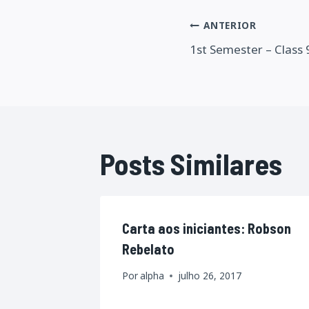
Navegaçã
ANTERIOR
1st Semester – Class 9
de
Post
Posts Similares
Carta aos iniciantes: Robson
Rebelato
Por
alpha
julho 26, 2017