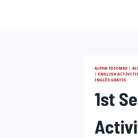
Pular
para
o
Conteúdo
ALPHA IDIOMAS
|
AL
|
ENGLISH ACTIVITI
INGLÊS GRÁTIS
1st Se
Activi