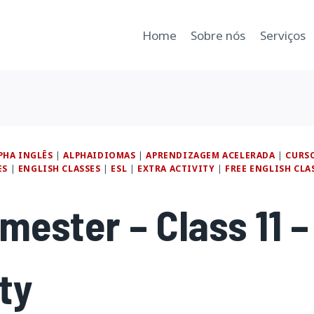
Home
Sobre nós
Serviços
PHA INGLÊS
|
ALPHAIDIOMAS
|
APRENDIZAGEM ACELERADA
|
CURSO
ES
|
ENGLISH CLASSES
|
ESL
|
EXTRA ACTIVITY
|
FREE ENGLISH CLA
mester – Class 11 –
ty