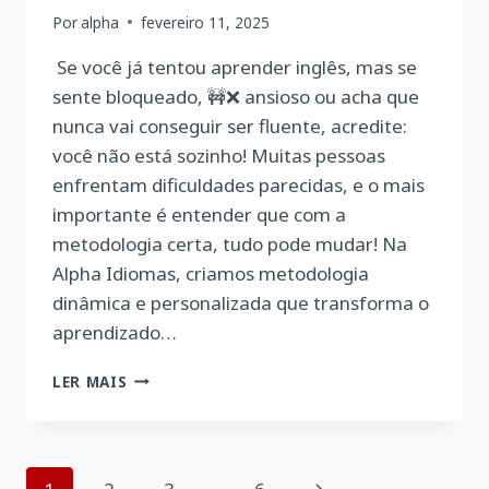
Por
alpha
fevereiro 11, 2025
Se você já tentou aprender inglês, mas se
sente bloqueado, 🚧❌ ansioso ou acha que
nunca vai conseguir ser fluente, acredite:
você não está sozinho! Muitas pessoas
enfrentam dificuldades parecidas, e o mais
importante é entender que com a
metodologia certa, tudo pode mudar! Na
Alpha Idiomas, criamos metodologia
dinâmica e personalizada que transforma o
aprendizado…
NÃO
LER MAIS
PERCA
TEMPO,
DESBLOQUEIE
SEU
Página