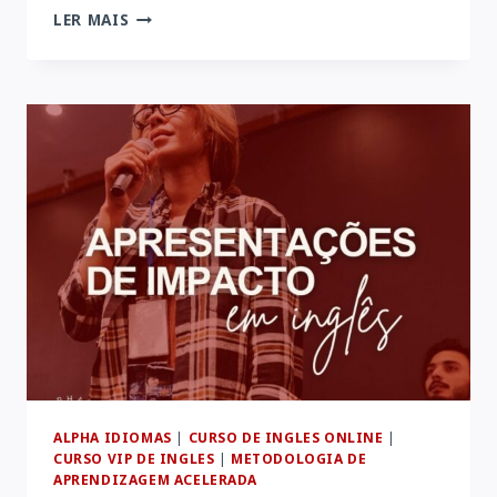
APRENDER
LER MAIS
INGLÊS
TE
PREPARA
PARA
VIAJAR
E
EXPLORAR
O
MUNDO
ALPHA IDIOMAS
|
CURSO DE INGLES ONLINE
|
CURSO VIP DE INGLES
|
METODOLOGIA DE
APRENDIZAGEM ACELERADA