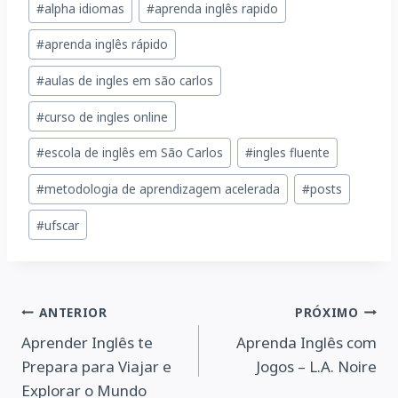
#
alpha idiomas
#
aprenda inglês rapido
do
#
aprenda inglês rápido
Post:
#
aulas de ingles em são carlos
#
curso de ingles online
#
escola de inglês em São Carlos
#
ingles fluente
#
metodologia de aprendizagem acelerada
#
posts
#
ufscar
Navegação
ANTERIOR
PRÓXIMO
Aprender Inglês te
Aprenda Inglês com
de
Prepara para Viajar e
Jogos – L.A. Noire
Explorar o Mundo