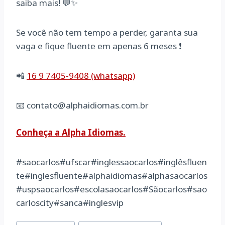
saiba mais! 💬✨
Se você não tem tempo a perder, garanta sua
vaga e fique fluente em apenas 6 meses ❗
📲
16 9 7405-9408 (whatsapp)
📧 contato@alphaidiomas.com.br
Conheça a Alpha Idiomas.
#saocarlos#ufscar#inglessaocarlos#inglêsfluen
te#inglesfluente#alphaidiomas#alphasaocarlos
#uspsaocarlos#escolasaocarlos#Sãocarlos#sao
carloscity#sanca#inglesvip
Tags