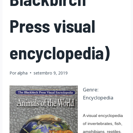
Press visual
encyclopedia)
Por
alpha
setembro 9, 2019
Genre:
Encyclopedia
A visual encyclopedia
of invertebrates, fish,
amphibians, reptiles,