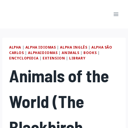
Pular
para
o
Conteúdo
ALPHA
|
ALPHA IDIOMAS
|
ALPHA INGLÊS
|
ALPHA SÃO
CARLOS
|
ALPHAIDIOMAS
|
ANIMALS
|
BOOKS
|
ENCYCLOPEDIA
|
EXTENSION
|
LIBRARY
Animals of the
World (The
Blackbirch