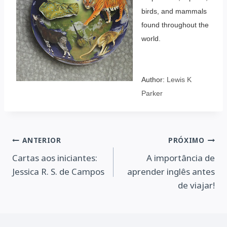
birds, and mammals
found throughout the
world.
Author:
Lewis K
Parker
Navegação
ANTERIOR
PRÓXIMO
Cartas aos iniciantes:
A importância de
de
Jessica R. S. de Campos
aprender inglês antes
Post
de viajar!