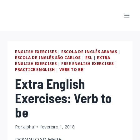
Pular
para
o
Conteúdo
ENGLISH EXERCISES
|
ESCOLA DE INGLÊS ARARAS
|
ESCOLA DE INGLÊS SÃO CARLOS
|
ESL
|
EXTRA
ENGLISH EXERCISES
|
FREE ENGLISH EXERCISES
|
PRACTICE ENGLISH
|
VERB TO BE
Extra English
Exercises: Verb to
be
Por
alpha
fevereiro 1, 2018
DOWNLOAD HERE