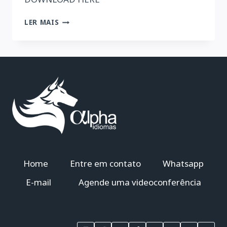
EXTRA
LER MAIS
ENGLISH
EXERCISES:
VERB
TO
BE
Home
Entre em contato
Whatsapp
E-mail
Agende uma videoconferência