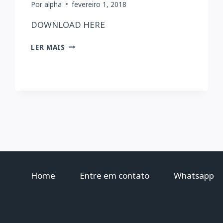
Por
alpha
fevereiro 1, 2018
DOWNLOAD HERE
EXTRA
LER MAIS
ENGLISH
EXERCISES:
VERB
TO
BE
Home
Entre em contato
Whatsapp