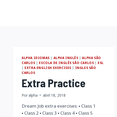
Pular
para
o
Conteúdo
ALPHA IDIOMAS
|
ALPHA INGLÊS
|
ALPHA SÃO
CARLOS
|
ESCOLA DE INGLÊS SÃO CARLOS
|
ESL
|
EXTRA ENGLISH EXERCISES
|
INGLES SÃO
CARLOS
Extra Practice
Por
alpha
abril 18, 2018
Dream Job extra exercises: ▪ Class 1
▪ Class 2 ▪ Class 3 ▪ Class 4 ▪ Class 5