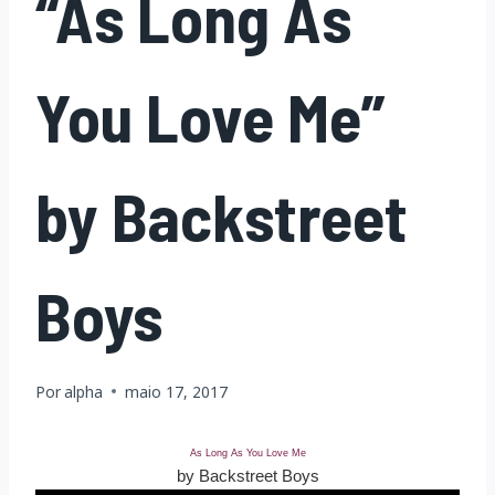
“As Long As
You Love Me”
by Backstreet
Boys
Por
alpha
maio 17, 2017
As Long As You Love Me
by Backstreet Boys