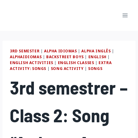
Pular
para
o
Conteúdo
3RD SEMESTER
|
ALPHA IDIOMAS
|
ALPHA INGLÊS
|
ALPHAIDIOMAS
|
BACKSTREET BOYS
|
ENGLISH
|
ENGLISH ACTIVITIES
|
ENGLISH CLASSES
|
EXTRA
ACTIVITY: SONGS
|
SONG ACTIVITY
|
SONGS
3rd semestrer –
Class 2: Song