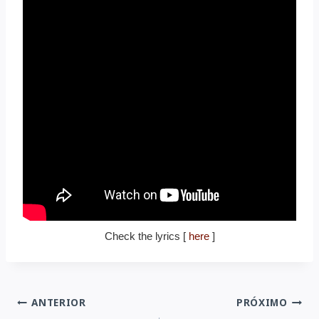
Check the lyrics [
here
]
Navegação
ANTERIOR
PRÓXIMO